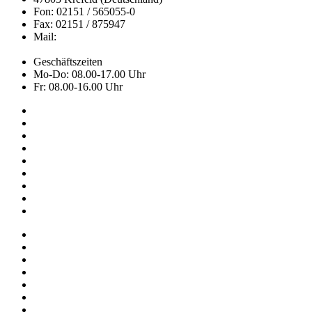
Fon: 02151 / 565055-0
Fax: 02151 / 875947
Mail:
info@ascot.de
Geschäftszeiten
Mo-Do: 08.00-17.00 Uhr
Fr: 08.00-16.00 Uhr
Kollektion
Das sind wir
Adressen
Service
News
Onlineshop
NOS
Hemley
FAQ
Impressum
Datenschutz