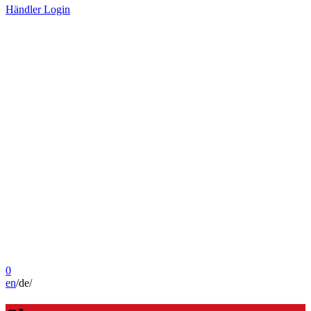
Händler Login
0
en
/
de
/