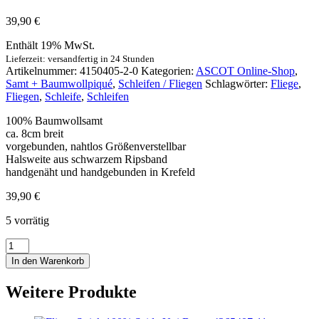
39,90
€
Enthält 19% MwSt.
Lieferzeit: versandfertig in 24 Stunden
Artikelnummer:
4150405-2-0
Kategorien:
ASCOT Online-Shop
,
Samt + Baumwollpiqué
,
Schleifen / Fliegen
Schlagwörter:
Fliege
,
Fliegen
,
Schleife
,
Schleifen
100% Baumwollsamt
ca. 8cm breit
vorgebunden, nahtlos Größenverstellbar
Halsweite aus schwarzem Ripsband
handgenäht und handgebunden in Krefeld
39,90
€
5 vorrätig
Schleife
Samt
In den Warenkorb
Uni
-
Weitere Produkte
bordeaux
Menge