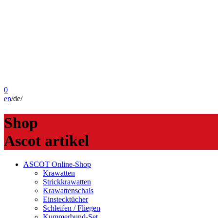
0
en
/
de
/
Shop
Ascot artikel
ASCOT Online-Shop
Krawatten
Strickkrawatten
Krawattenschals
Einstecktücher
Schleifen / Fliegen
Kummerbund-Set