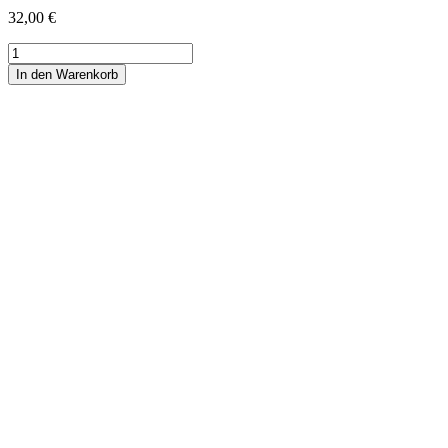
32,00
€
Strickkrawatte
Uni
In den Warenkorb
-
hellmarine
Menge