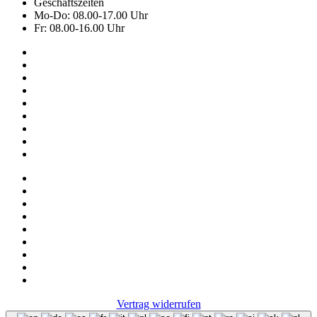
Geschäftszeiten
Mo-Do: 08.00-17.00 Uhr
Fr: 08.00-16.00 Uhr
Kollektion
Das sind wir
Adressen
Service
News
Onlineshop
NOS
Hemley
FAQ
Impressum
Datenschutz
Vertrag widerrufen