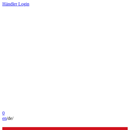
Händler Login
0
en
/
de
/