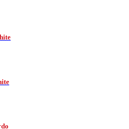
hite
hite
rdo