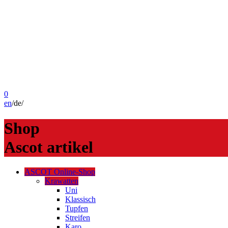
0
en
/
de
/
Shop
Ascot artikel
ASCOT Online-Shop
Krawatten
Uni
Klassisch
Tupfen
Streifen
Karo