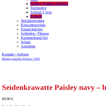
Paisley/ Ranken/ Blumen
Tiermotive
Schmal 5,5cm
Festlich
Strickkrawatten
Krawattenschals
Einstecktücher
Schleifen / Fliegen
Kummerbund-Set
Schals
Angebote
Kontakt / Anfrage
Häufig gestellte Fragen / FAQ
Seidenkrawatte Paisley navy – b
89,90
€