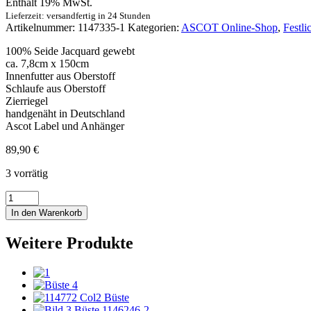
Enthält 19% MwSt.
Lieferzeit: versandfertig in 24 Stunden
Artikelnummer:
1147335-1
Kategorien:
ASCOT Online-Shop
,
Festli
100% Seide Jacquard gewebt
ca. 7,8cm x 150cm
Innenfutter aus Oberstoff
Schlaufe aus Oberstoff
Zierriegel
handgenäht in Deutschland
Ascot Label und Anhänger
89,90
€
3 vorrätig
Seidenkrawatte
Paisley
In den Warenkorb
navy
-
Weitere Produkte
blue-
white
Menge