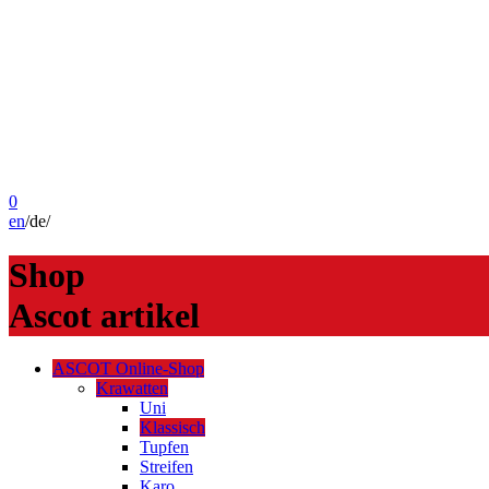
0
en
/
de
/
Shop
Ascot artikel
ASCOT Online-Shop
Krawatten
Uni
Klassisch
Tupfen
Streifen
Karo