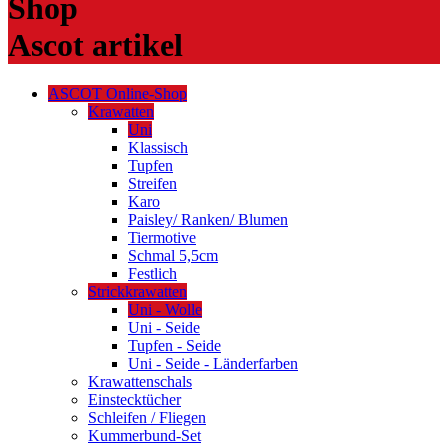
Shop
Ascot artikel
ASCOT Online-Shop
Krawatten
Uni
Klassisch
Tupfen
Streifen
Karo
Paisley/ Ranken/ Blumen
Tiermotive
Schmal 5,5cm
Festlich
Strickkrawatten
Uni - Wolle
Uni - Seide
Tupfen - Seide
Uni - Seide - Länderfarben
Krawattenschals
Einstecktücher
Schleifen / Fliegen
Kummerbund-Set