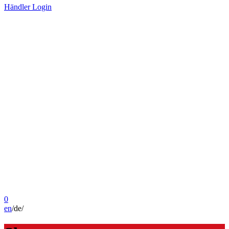
Händler Login
0
en
/
de
/