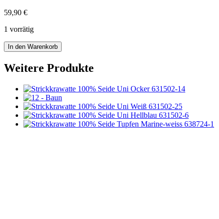
59,90
€
1 vorrätig
Strickkrawatte
In den Warenkorb
Uni
-
Weitere Produkte
maisgelb
Menge