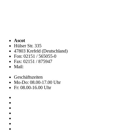
Ascot
Hülser Str. 335
47803 Krefeld (Deutschland)
Fon: 02151 / 565055-0
Fax: 02151 / 875947
Mail:
info@ascot.de
Geschäftszeiten
Mo-Do: 08.00-17.00 Uhr
Fr: 08.00-16.00 Uhr
Kollektion
Das sind wir
Adressen
Service
News
Onlineshop
NOS