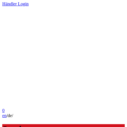
Händler Login
0
en
/
de
/