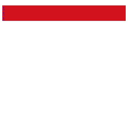
+
+
+