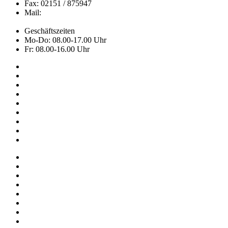
Fax: 02151 / 875947
Mail:
info@ascot.de
Geschäftszeiten
Mo-Do: 08.00-17.00 Uhr
Fr: 08.00-16.00 Uhr
Kollektion
Das sind wir
Adressen
Service
News
Onlineshop
NOS
Hemley
FAQ
Impressum
Datenschutz